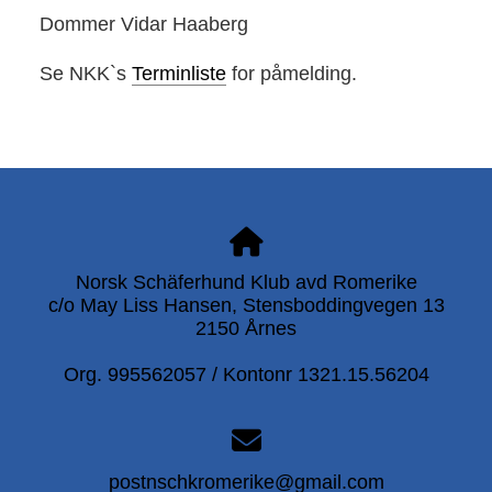
Dommer Vidar Haaberg
Se NKK`s
Terminliste
for påmelding.
Norsk Schäferhund Klub avd Romerike
c/o May Liss Hansen, Stensboddingvegen 13
2150 Årnes
Org. 995562057 / Kontonr 1321.15.56204
postnschkromerike@gmail.com