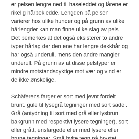
er pelsen lengre ned til haseleddet og lårene er
rikelig hårbekledde. Lengden på pelsen
varierer hos ulike hunder og på grunn av ulike
hårlengder kan man finne ulike slag av pels.
Det bemerkes at det også eksisterer to andre
typer hårlag der den ene har lengre dekkhår og
har også underull, mens den andre mangler
underull. På grunn av at disse pelstyper er
mindre motstandsdyktige mot vær og vind er
de ikke ønskelige.
Schäferens farger er sort med jevnt fordelt
brunt, gule til lysegrå tegninger med sort sadel.
Grå (antydning til sort med grå eller lysbrun
bakgrunn med respektivt lysere tegninger), sort
eller grått, ensfargede eller med lysere eller
brune tegninger. Små hvite tegn på brystet