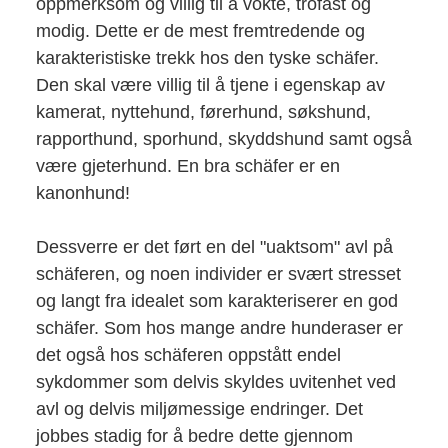
oppmerksom og villig til å vokte, trofast og
modig. Dette er de mest fremtredende og
karakteristiske trekk hos den tyske schäfer.
Den skal være villig til å tjene i egenskap av
kamerat, nyttehund, førerhund, søkshund,
rapporthund, sporhund, skyddshund samt også
være gjeterhund. En bra schäfer er en
kanonhund!
Dessverre er det ført en del "uaktsom" avl på
schäferen, og noen individer er svært stresset
og langt fra idealet som karakteriserer en god
schäfer. Som hos mange andre hunderaser er
det også hos schäferen oppstått endel
sykdommer som delvis skyldes uvitenhet ved
avl og delvis miljømessige endringer. Det
jobbes stadig for å bedre dette gjennom