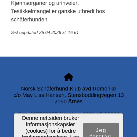
Kjønnsorganer og urinveier:
Testikkelmangel er ganske utbredt hos
schäferhunden.
Sist oppdatert 25.04.2026 kl. 16:51
Norsk Schäferhund Klub avd Romerike
c/o May Liss Hansen, Stensboddingvegen 13
2150 Årnes
Org. 995562057 / Kontonr 1321.15.56204
Denne nettsiden bruker
informasjonskapsler
Jeg
(cookies) for å bedre
forstår!