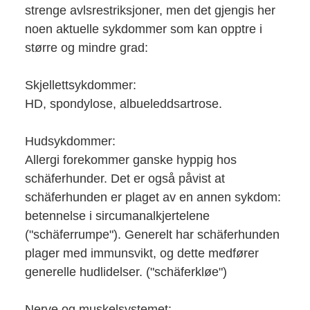
strenge avlsrestriksjoner, men det gjengis her
noen aktuelle sykdommer som kan opptre i
større og mindre grad:
Skjellettsykdommer:
HD, spondylose, albueleddsartrose.
Hudsykdommer:
Allergi forekommer ganske hyppig hos
schäferhunder. Det er også påvist at
schäferhunden er plaget av en annen sykdom:
betennelse i sircumanalkjertelene
("schäferrumpe"). Generelt har schäferhunden
plager med immunsvikt, og dette medfører
generelle hudlidelser. ("schäferkløe")
Nerve og muskelsystemet: