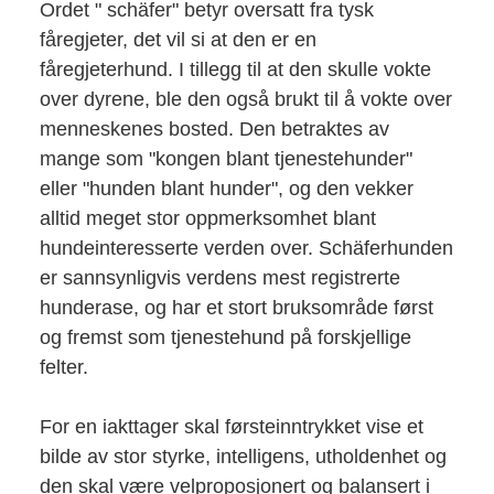
Ordet " schäfer" betyr oversatt fra tysk
fåregjeter, det vil si at den er en
fåregjeterhund. I tillegg til at den skulle vokte
over dyrene, ble den også brukt til å vokte over
menneskenes bosted. Den betraktes av
mange som "kongen blant tjenestehunder"
eller "hunden blant hunder", og den vekker
alltid meget stor oppmerksomhet blant
hundeinteresserte verden over. Schäferhunden
er sannsynligvis verdens mest registrerte
hunderase, og har et stort bruksområde først
og fremst som tjenestehund på forskjellige
felter.
For en iakttager skal førsteinntrykket vise et
bilde av stor styrke, intelligens, utholdenhet og
den skal være velproposjonert og balansert i