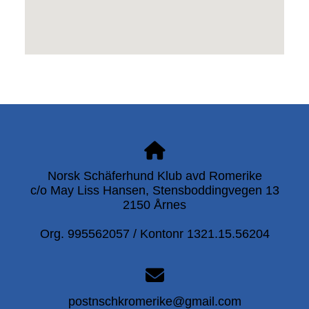
Norsk Schäferhund Klub avd Romerike
c/o May Liss Hansen, Stensboddingvegen 13
2150 Årnes
Org. 995562057 / Kontonr 1321.15.56204
postnschkromerike@gmail.com