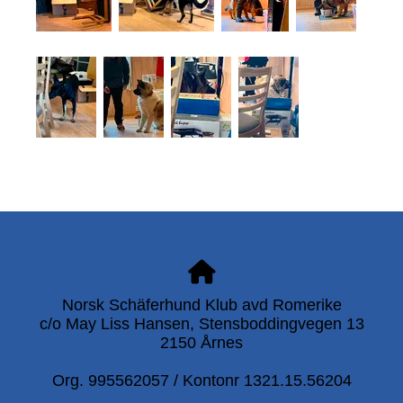
Norsk Schäferhund Klub avd Romerike
c/o May Liss Hansen, Stensboddingvegen 13
2150 Årnes
Org. 995562057 / Kontonr 1321.15.56204