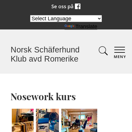
Powered by
Translate
Norsk Schäferhund
MENY
Klub avd Romerike
Nosework kurs