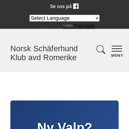
Powered by
Translate
Norsk Schäferhund
MENY
Klub avd Romerike
Ny Valp?