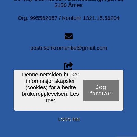
2150 Årnes
Org. 995562057 / Kontonr 1321.15.56204
postnschkromerike@gmail.com
Denne nettsiden bruker
Del nettside
informasjonskapsler
Jeg
(cookies) for å bedre
forstår!
brukeropplevelsen.
Les
mer
PERSONVERNERKLÆRING
LOGG INN