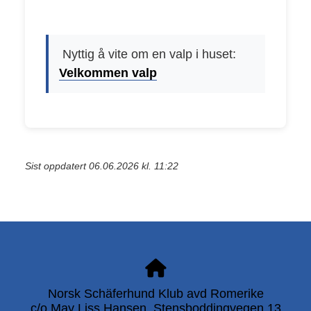
Nyttig å vite om en valp i huset:
Velkommen valp
Sist oppdatert 06.06.2026 kl. 11:22
Norsk Schäferhund Klub avd Romerike
c/o May Liss Hansen, Stensboddingvegen 13