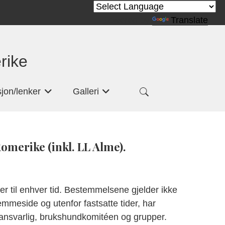
Powered by
Translate
rike
jon/lenker
Galleri
+
+
omerike (inkl. LL Alme).
er til enhver tid. Bestemmelsene gjelder ikke
emmeside og utenfor fastsatte tider, har
undansvarlig, brukshundkomitéen og grupper.