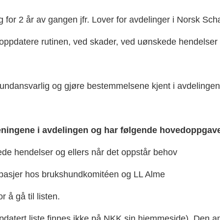
2 år av gangen jfr. Lover for avdelinger i Norsk Schæ
pdatere rutinen, ved skader, ved uønskede hendelser o
ansvarlig og gjøre bestemmelsene kjent i avdelingen
reningene i avdelingen og har følgende hovedoppgave
 hendelser og ellers når det oppstår behov
asjer hos brukshundkomitéen og LL Alme
r å gå til listen.
tert liste finnes ikke på NKK sin hjemmeside). Den ansv