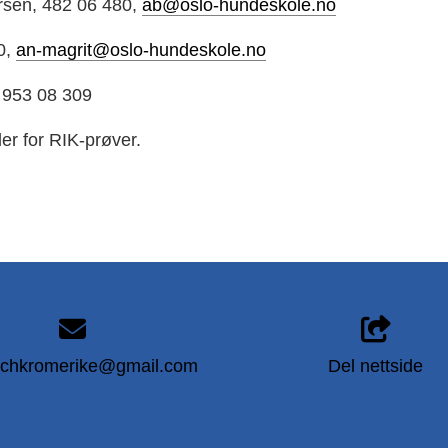
rsen, 482 06 480,
ab@oslo-hundeskole.no
0,
an-magrit@oslo-hundeskole.no
 953 08 309
er for RIK-prøver.
schkromerike@gmail.com
Del nettside