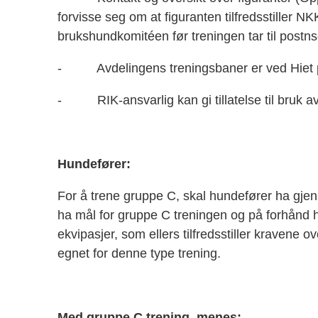
forvisse seg om at figuranten tilfredsstiller NK
brukshundkomitéen før treningen tar til pos
- Avdelingens treningsbaner er ved Hiet 
- RIK-ansvarlig kan gi tillatelse til bruk 
Hundefører:
For å trene gruppe C, skal hundefører ha gje
ha mål for gruppe C treningen og på forhånd ha 
ekvipasjer, som ellers tilfredsstiller kravene
egnet for denne type trening.
Med gruppe C trening, menes: