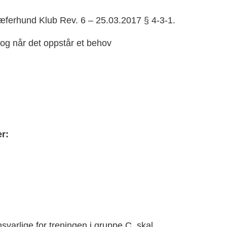
ferhund Klub Rev. 6 – 25.03.2017 § 4-3-1.
g når det oppstår et behov
r:
arlige for treningen i gruppe C, skal