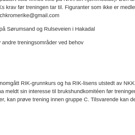
Ks krav før treningen tar til. Figuranter som ikke er medl
tnschkromerike@gmail.com
på Sørumsand og Rulseveien i Hakadal
av andre treningsområder ved behov
nnomgått RIK-grunnkurs og ha RIK-lisens utstedt av NKK
meldt sin interesse til brukshundkomitéen før treningen tar
 over, kan prøve trening innen gruppe C. Tilsvarende kan 