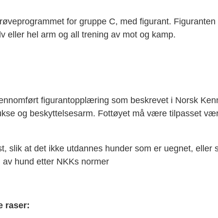
 prøveprogrammet for gruppe C, med figurant. Figuranten
v eller hel arm og all trening av mot og kamp.
nomført figurantopplæring som beskrevet i Norsk Kenne
kse og beskyttelsesarm. Fottøyet må være tilpasset vær
lik at det ikke utdannes hunder som er uegnet, eller s
g av hund etter NKKs normer
e raser: