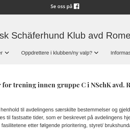
sk Schäferhund Klub avd Rome
er
Oppdrettere i klubben/ny valp?
Informas
+
+
for trening innen gruppe C i NSchK avd. R
 henhold til avdelingens særskilte bestemmelser og gjeld
s til fastsatte tider, som er beskrevet på avdelingens hj
 fasilitetene etter følgende prioritering, styret/ bruksh