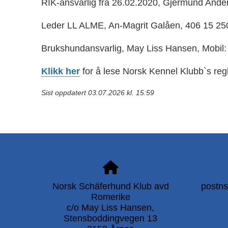
RIK-ansvarlig fra 26.02.2020, Gjermund Ande
Leder LL ALME, An-Magrit Galåen, 406 15 25
Brukshundansvarlig, May Liss Hansen,
Mobil:
Klikk her
for å lese Norsk Kennel Klubb`s regl
Sist oppdatert 03.07.2026 kl. 15:59
Norsk Schäferhund Klub avd
postn
Romerike
c/o May Liss Hansen,
Stensboddingvegen 13