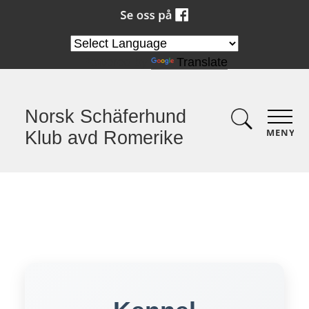
Powered by
Translate
Norsk Schäferhund
MENY
Klub avd Romerike