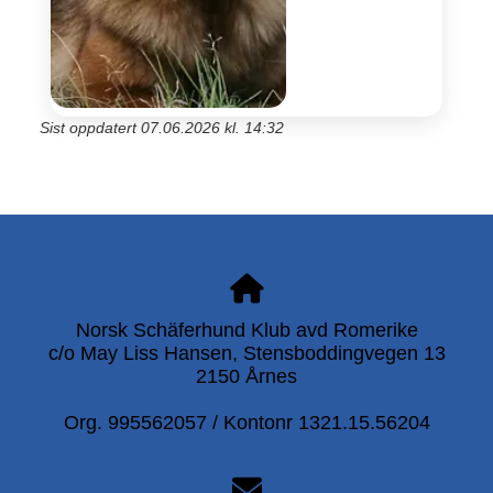
Sist oppdatert 07.06.2026 kl. 14:32
Norsk Schäferhund Klub avd Romerike
c/o May Liss Hansen, Stensboddingvegen 13
2150 Årnes
Org. 995562057 / Kontonr 1321.15.56204