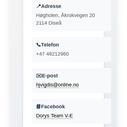
📍Adresse
Høgholen, Åkrokvegen 20
2114 Diseå
📞Telefon
+47 48212960
✉️E-post
hjvigdis@online.no
📘Facebook
Dorys Team V-E