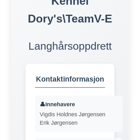
Kennel
Dory's\TeamV-E
Langhårsoppdrett
Kontaktinformasjon
👤Innehavere
Vigdis Holdnes Jørgensen
Erik Jørgensen