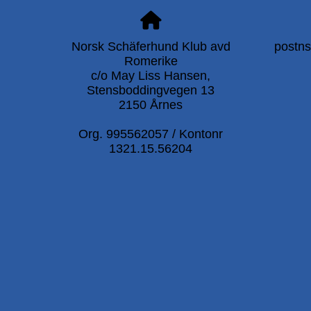
Norsk Schäferhund Klub avd
postn
Romerike
c/o May Liss Hansen,
Stensboddingvegen 13
2150 Årnes
Org. 995562057 / Kontonr
1321.15.56204