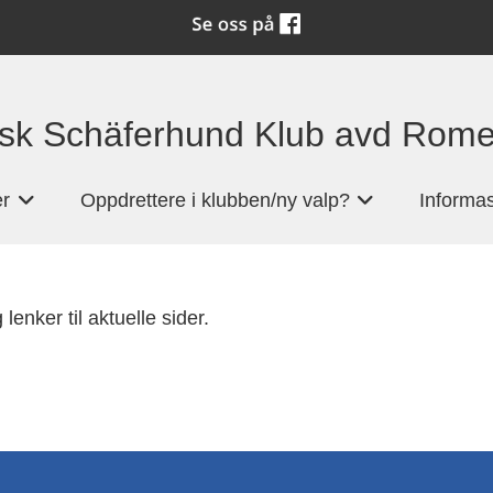
sk Schäferhund Klub avd Rome
er
Oppdrettere i klubben/ny valp?
Informas
+
+
enker til aktuelle sider.