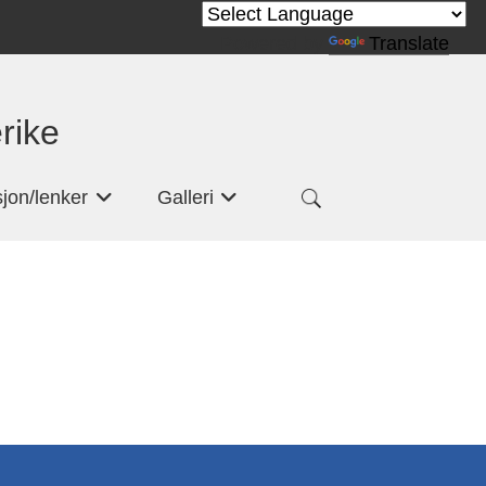
Powered by
Translate
rike
jon/lenker
Galleri
+
+